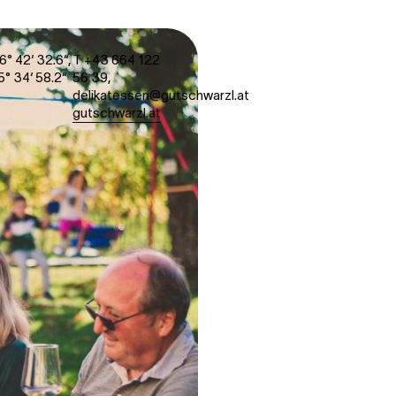
n
6° 42‘ 32.6“,
T +43 664 122
5° 34‘ 58.2“
56 39
,
delikatessen@gutschwarzl.at
gutschwarzl.at