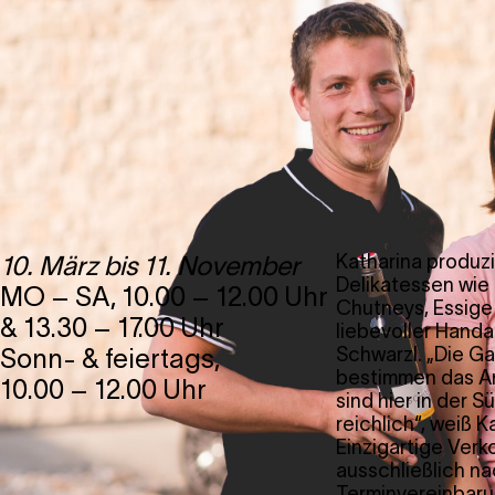
10. März bis 11. November
Katharina produzie
Delikatessen wie 
MO – SA, 10.00 – 12.00 Uhr
Chutneys, Essige 
& 13.30 – 17.00 Uhr
liebevoller Handa
Sonn- & feiertags,
Schwarzl. „Die G
bestimmen das A
10.00 – 12.00 Uhr
sind hier in der 
reichlich“, weiß K
Einzigartige Ver
ausschließlich n
Terminvereinbaru