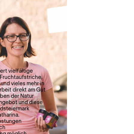
rt vielfältige
Fruchtaufstriche,
und vieles mehr in
rbeit direkt am Gut
aben der Natur
ngebot und diese
Südsteiermark
atharina.
kostungen
ach
ng möglich.