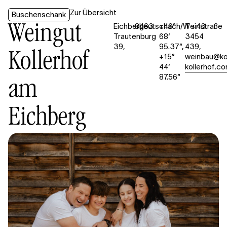
Zur Übersicht
Buschenschank
Weingut
Eichberg-
8463
Leutschach/Weinstraße
+46°
T +43
Trautenburg
68‘
3454
39,
95.37“,
439
,
Kollerhof
+15°
weinbau@ko
44‘
kollerhof.c
87.56“
am
Eichberg