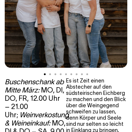
Buschenschank ab
Es ist Zeit einen
Abstecher auf den
Mitte März:
MO, DI,
südsteirischen Eichberg
DO, FR, 12.00 Uhr
zu machen und den Blick
– 21.00
über die Weingegend
schweifen zu lassen,
Uhr;
Weinverkostung
denn Körper und Seele
& Weineinkauf:
MO,
sind nur selten so leicht
DI & DO – SA, 9.00
in Einklang zu bringen,